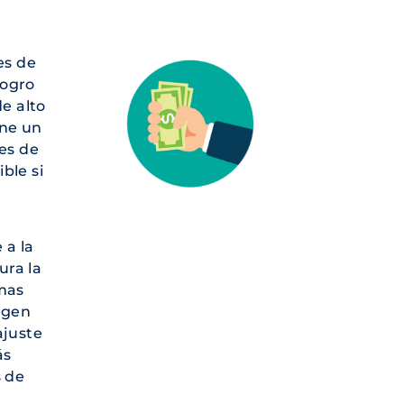
es de
logro
e alto
ene un
es de
ble si
 a la
ura la
amas
urgen
ajuste
ás
s de
d