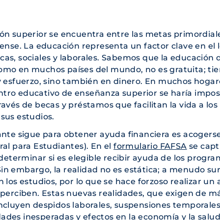
ón superior se encuentra entre las metas primordial
ense. La educación representa un factor clave en el 
as, sociales y laborales. Sabemos que la educación d
omo en muchos países del mundo, no es gratuita; ti
y esfuerzo, sino también en dinero. En muchos hogar
entro educativo de enseñanza superior se haría imposi
avés de becas y préstamos que facilitan la vida a los
sus estudios.
ante sigue para obtener ayuda financiera es acogerse
ral para Estudiantes). En el
formulario FAFSA
se capt
 determinar si es elegible recibir ayuda de los progr
. Sin embargo, la realidad no es estática; a menudo s
los estudios, por lo que se hace forzoso realizar un 
 perciben. Estas nuevas realidades, que exigen de m
ncluyen despidos laborales, suspensiones temporale
des inesperadas y efectos en la economía y la salu