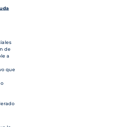
yuda
iales
ón de
le a
vo que
 o
derado