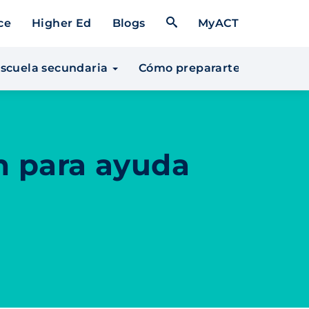
Open Search Form
ce
Higher Ed
Blogs
MyACT
 escuela secundaria
Cómo prepararte para la un
n para ayuda