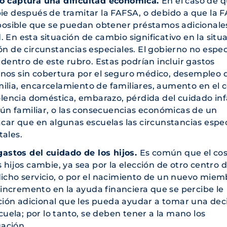
no captura una dificultad económica.
En el caso de q
bie después de tramitar la FAFSA, o debido a que la 
s posible que se puedan obtener préstamos adicionale
 En esta situación de cambio significativo en la situ
ón de circunstancias especiales. El gobierno no espec
 dentro de este rubro. Estas podrían incluir gastos
nos sin cobertura por el seguro médico, desempleo 
ilia, encarcelamiento de familiares, aumento en el 
olencia doméstica, embarazo, pérdida del cuidado infa
lgún familiar, o las consecuencias económicas de un
acar que en algunas escuelas las circunstancias espe
tales.
 gastos del cuidado de los hijos.
Es común que el co
 hijos cambie, ya sea por la elección de otro centro 
dicho servicio, o por el nacimiento de un nuevo miem
e incremento en la ayuda financiera que se percibe le
ión adicional que les pueda ayudar a tomar una deci
scuela; por lo tanto, se deben tener a la mano los
ación.