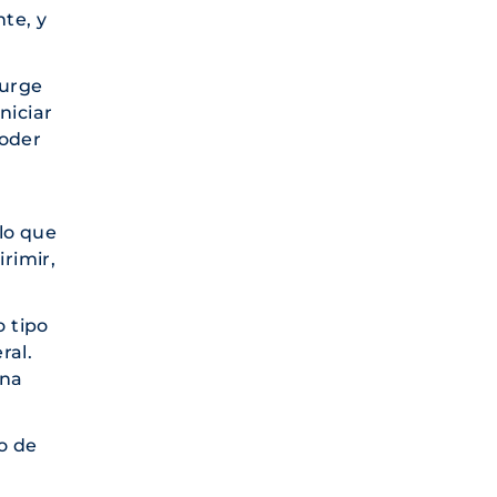
te, y
surge
niciar
poder
l
 lo que
irimir,
o tipo
ral.
una
o de