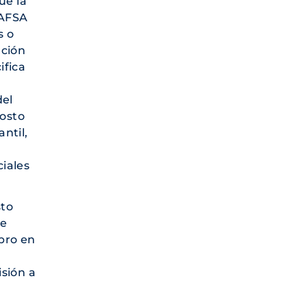
ue la
FAFSA
s o
ación
ifica
del
costo
ntil,
ciales
sto
de
bro en
sión a