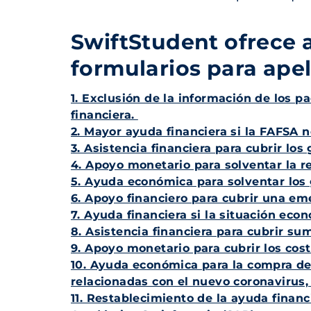
SwiftStudent
ofrece a
formularios para ape
1. Exclusión de la información de los 
financiera.
2. Mayor ayuda financiera si la FAFSA 
3. Asistencia financiera para cubrir los
4. Apoyo monetario para solventar la r
5. Ayuda económica para solventar los
6. Apoyo financiero para cubrir una e
7. Ayuda financiera si la situación ec
8. Asistencia financiera para cubrir su
9. Apoyo monetario para cubrir los cos
10. Ayuda económica para la compra de
relacionadas con el nuevo coronavirus,
11. Restablecimiento de la ayuda financ