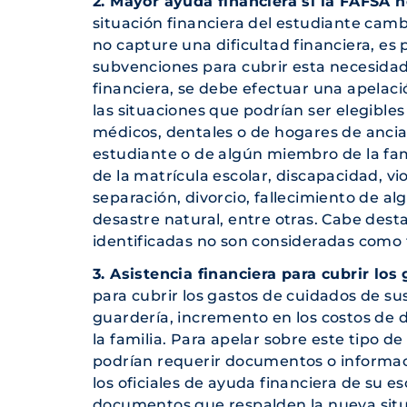
2. Mayor ayuda financiera si la FAFSA 
situación financiera del estudiante cam
no capture una dificultad financiera, e
subvenciones para cubrir esta necesidad.
financiera, se debe efectuar una apelaci
las situaciones que podrían ser elegibles
médicos, dentales o de hogares de ancia
estudiante o de algún miembro de la fam
de la matrícula escolar, discapacidad, vi
separación, divorcio, fallecimiento de a
desastre natural, entre otras. Cabe dest
identificadas no son consideradas como 
3. Asistencia financiera para cubrir los
para cubrir los gastos de cuidados de sus
guardería, incremento en los costos de 
la familia. Para apelar sobre este tipo d
podrían requerir documentos o informac
los oficiales de ayuda financiera de su e
documentos que respalden la nueva situ