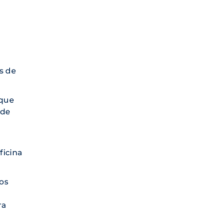
s de
 que
 de
ficina
os
ra