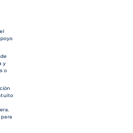
el
apoyo
 de
a y
s o
ción
atuito
era.
 para