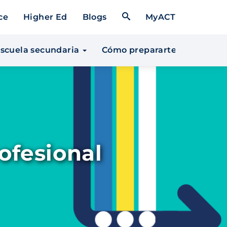
Open Search Form
ce
Higher Ed
Blogs
MyACT
 escuela secundaria
Cómo prepararte para la un
rofesional