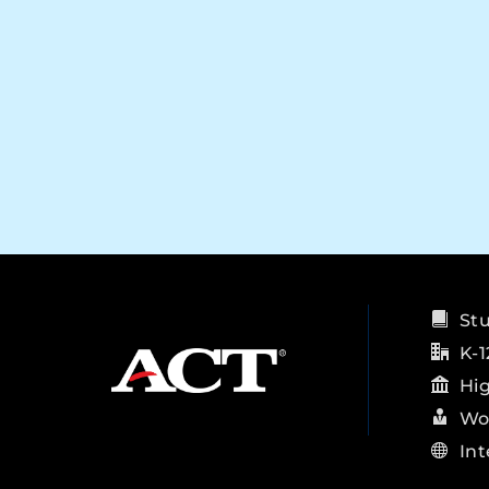
St
K-1
Hi
Wo
Int