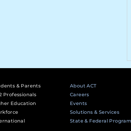
udents & Parents
About ACT
2 Professionals
Careers
gher Education
Events
rkforce
Solutions & Services
ernational
State & Federal Progra