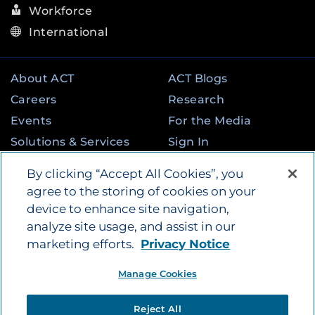
Workforce
International
About ACT
ACT Blogs
Careers
Research
Events
For the Media
Solutions & Services
Sign In
State & Federal
Contact
By clicking “Accept All Cookies”, you
Programs
agree to the storing of cookies on your
device to enhance site navigation,
analyze site usage, and assist in our
©
2026
by ACT Education Corp. All rights
marketing efforts.
Privacy Notice
reserved.
Terms of Use
Instagram
Tik Tok
Twitter
Facebook
LinkedIn
Manage Cookies
YouTube
Privacy Policy
|
Vendors
|
Report Cheating
|
Reject All