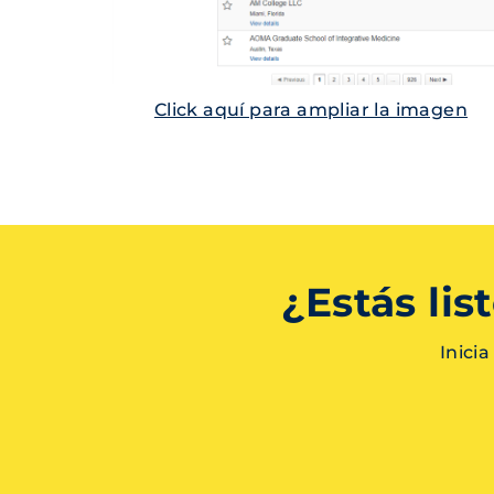
Click aquí para ampliar la imagen
¿Estás li
Inici