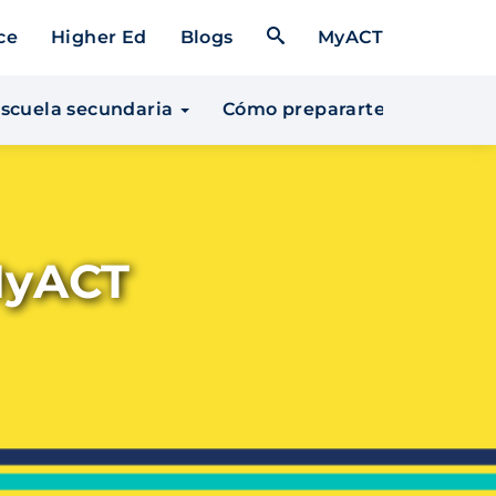
Open Search Form
ce
Higher Ed
Blogs
MyACT
 escuela secundaria
Cómo prepararte para la un
MyACT