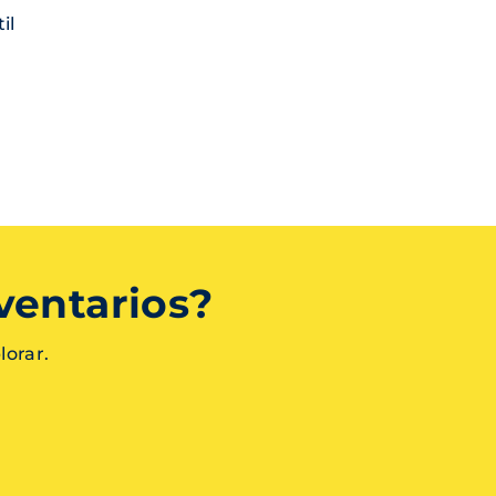
til
ventarios?
lorar.